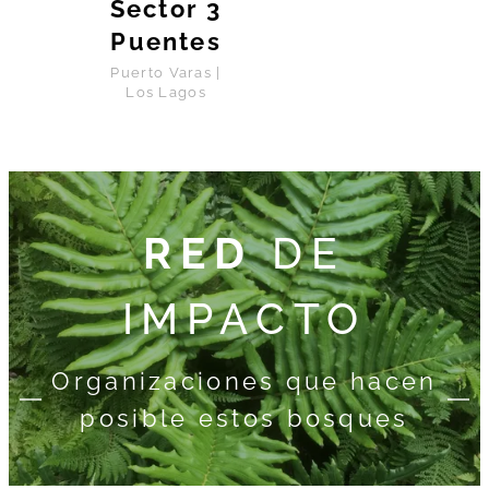
Sector 3
Puentes
Puerto Varas |
Los Lagos
RED
DE
IMPACTO
Organizaciones que hacen
posible estos bosques