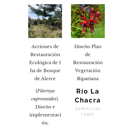
Acciones de
Diseño Plan
Restauración
de
Ecológica de 1
Restauración
ha de Bosque
Vegetación
de Alerce
Ripariana
Río La
(
Fitzroya
cupressoides
).
Chacra
Diseño e
Castro | Los
Lagos
implementaci
ón.