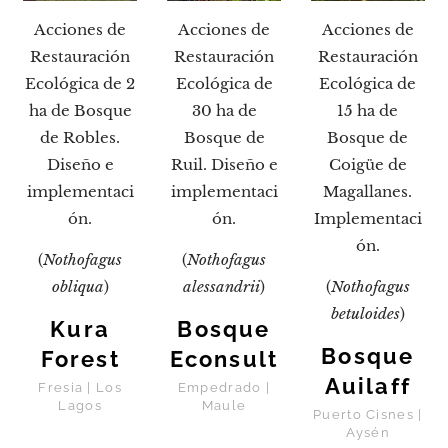
Acciones de
Acciones de
Acciones de
Restauración
Restauración
Restauración
Ecológica de 2
Ecológica de
Ecológica de
ha de Bosque
30 ha de
15 ha de
de Robles.
Bosque de
Bosque de
Diseño e
Ruil. Diseño e
Coigüe de
implementaci
implementaci
Magallanes.
ón.
ón.
Implementaci
ón.
(
Nothofagus
(
Nothofagus
obliqua
)
alessandrii
)
(
Nothofagus
betuloides
)
Kura
Bosque
Bosque
Forest
Econsult
Auilaff
Fresia | Los
Empedrado |
Lagos
Maule
Puerto Cisnes |
Aysén